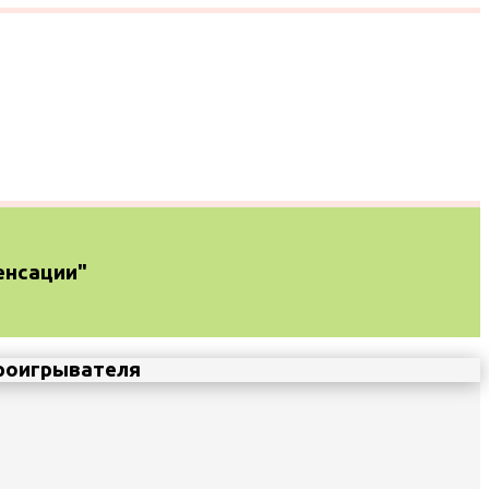
енсации"
проигрывателя