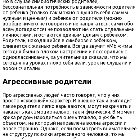
Но в случае симбиотических родителей,
бессознательная потребность в зависимости родителя
от ребенка (только так можно ощущать себя самым
нужным и ценным) и ребенка от родителя (можно
вообще ничего не говорить и не напрягаться, сами обо
всем догадаются) не позволяют им стать отдельными
личностями, и остаются единым целым с ребенком.
Родитель, находящийся в симбиозе с ребенком,
сливается с жизнью ребенка. Всегда звучит «МЫ»: «мы
сегодня были в плохом настроении и поссорились с
одноклассниками», «а учительница сказала, что мы
сегодня на уроках плохо себя вели, урок не слушали и
ворон считали».
Агрессивные родители
Про агрессивных людей часто говорят, что у них
просто «скверный» характер. И внешне так и выглядит:
такие родители легко взрываются, могут накричать и
наказать как эмоционально, так и физически. В момент
крика рядом находиться очень тяжело, а уж быть
объектом, на который направлена волна агрессии и
вовсе страшно. Однако, если посмотреть внимательнее
на структуру психики агрессивного человека, то мы