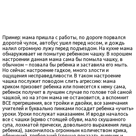
Пример: мама пришла с работы, по дороге порвался
дорогой чулок, автобус ушел перед носом, и дождь
налил огромную лужу перед подъездом. На кухне мама
обнаруживает не помытую ребенком чашку. В хорошем
настроении данная мама сама бы помыла чашку, в
обычном – позвала бы ребенка и заставила его мыть.
Но сейчас настроение гадкое, много злости и
ощущения несправедливости. В таком настроение
чашка послужит поводом слить агрессию: мама
криком призовет ребенка или понесется к нему сама,
ребенок получит в лучшем случае по голове той самой
чашкой, но на этом мама не остановится, а вспомнит
ВСЕ прегрешения, все тройки и двойки, все замечания
учителей и буквально пинками посадит ребенка «учить»
уроки. Уроки послужат наказанием. И вроде началось
все с чашки (криво стоящей обуви, мало скушанного
супа, лохматой прически, довольного выражения лица
ребенка), закончилось огромным количеством крика,
обвинений, требований (срочно показать дневник и