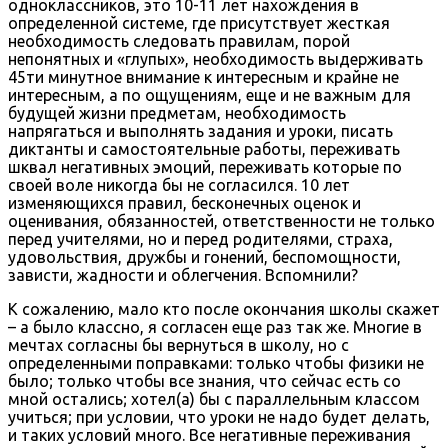
одноклассников, это 10-11 лет нахождения в
определенной системе, где присутствует жесткая
необходимость следовать правилам, порой
непонятных и «глупых», необходимость выдерживать
45ти минутное внимание к интересным и крайне не
интересным, а по ощущениям, еще и не важным для
будущей жизни предметам, необходимость
напрягаться и выполнять задания и уроки, писать
диктанты и самостоятельные работы, переживать
шквал негативных эмоций, переживать которые по
своей воле никогда бы не согласился. 10 лет
изменяющихся правил, бесконечных оценок и
оценивания, обязанностей, ответственности не только
перед учителями, но и перед родителями, страха,
удовольствия, дружбы и гонений, беспомощности,
зависти, жадности и облегчения. Вспомнили?
К сожалению, мало кто после окончания школы скажет
– а было классно, я согласен еще раз так же. Многие в
мечтах согласны бы вернуться в школу, но с
определенными поправками: только чтобы физики не
было; только чтобы все знания, что сейчас есть со
мной остались; хотел(а) бы с параллельным классом
учиться; при условии, что уроки не надо будет делать,
и таких условий много. Все негативные переживания