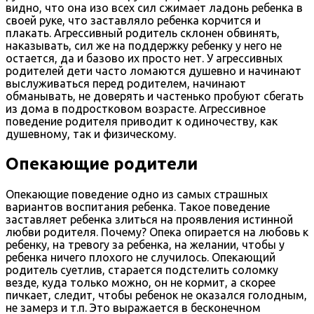
видно, что она изо всех сил сжимает ладонь ребенка в
своей руке, что заставляло ребенка корчится и
плакать. Агрессивный родитель склонен обвинять,
наказывать, сил же на поддержку ребенку у него не
остается, да и базово их просто нет. У агрессивных
родителей дети часто ломаются душевно и начинают
выслуживаться перед родителем, начинают
обманывать, не доверять и частенько пробуют сбегать
из дома в подростковом возрасте. Агрессивное
поведение родителя приводит к одиночеству, как
душевному, так и физическому.
Опекающие родители
Опекающие поведение одно из самых страшных
вариантов воспитания ребенка. Такое поведение
заставляет ребенка злиться на проявления истинной
любви родителя. Почему? Опека опирается на любовь к
ребенку, на тревогу за ребенка, на желании, чтобы у
ребенка ничего плохого не случилось. Опекающий
родитель суетлив, старается подстелить соломку
везде, куда только можно, он не кормит, а скорее
пичкает, следит, чтобы ребенок не оказался голодным,
не замерз и т.п. Это выражается в бесконечном