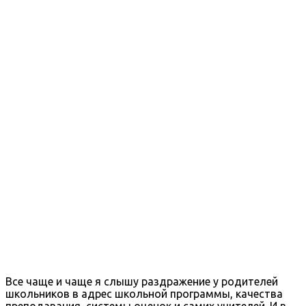
Все чаще и чаще я слышу раздражение у родителей
школьников в адрес школьной программы, качества
преподавания, системы оценок и самих учителей. И в